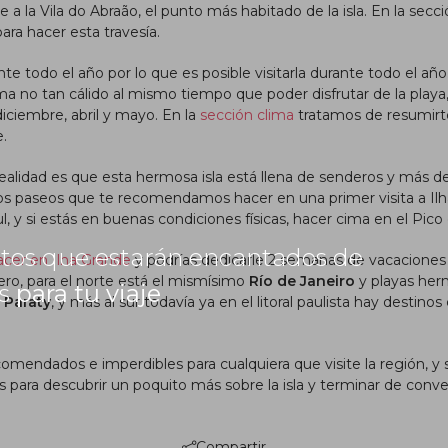
a la Vila do Abraão, el punto más habitado de la isla. En la secc
ra hacer esta travesía.
e todo el año por lo que es posible visitarla durante todo el año
a no tan cálido al mismo tiempo que poder disfrutar de la playa, 
iciembre, abril y mayo. En la
sección clima
tratamos de resumirt
e.
realidad es que esta hermosa isla está llena de senderos y más d
e los paseos que te recomendamos hacer en una primer visita a I
, y si estás en buenas condiciones físicas, hacer cima en el Pic
rtos que estarán encantados de
cer en Ilha Grande
y podrías dedicarle 2 semanas de vacaciones 
lero, para el norte está el mismísimo
Río de Janeiro
y playas he
as
para tu viaje
s
Paraty
, y más al sur todavía ya en el litoral paulista hay destin
comendados e imperdibles para cualquiera que visite la región, y 
es para descubrir un poquito más sobre la isla y terminar de con
Compartir