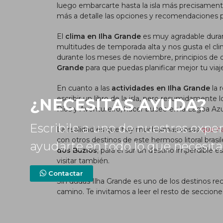
luego embarcarte hasta la isla más precisamente 
más a detalle las opciones y recomendaciones pa
El
clima en Ilha Grande
es muy agradable durant
multitudes de temporada alta y nos gusta el clim
durante los meses de noviembre, principios de d
Grande
para que puedas planificar mejor tu viaj
En cuanto a las
actividades en Ilha Grande
la 
escribir un libro de la isla, pero resumidament
¿NECESITAS AYUDA?
Ríos y Aventureiro, hacer buceo en la Lagoa Azul
Escribile a uno de nuestros expe
La realidad es que hay muchísimas cosas
que ha
con otros destinos de este hermoso litoral brasi
ayudarte en todo lo que necesit
dos Buzios
; para el sur un destino imperdible e
visitar también.
Contactar
Sin dudas Ilha Grande es uno de los destinos re
camino. Te invitamos a leer el resto de seccion