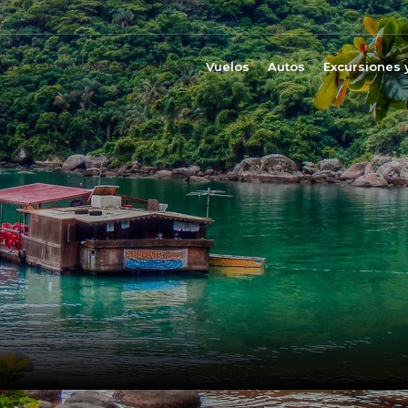
ca
Centro y Norte América
Vuelos
Autos
Excursiones 