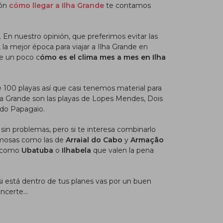
ión
cómo llegar a Ilha Grande
te contamos
. En nuestro opinión,
que preferimos evitar las
la mejor época para viajar a Ilha Grande en
e un poco c
ómo es el clima mes a mes en Ilha
e 100 playas así que casi tenemos material para
lha Grande son las playas de Lopes Mendes, Dois
o do Papagaio.
sin problemas, pero si te interesa combinarlo
rmosas como las de
Arraial do Cabo
y
Armação
os como
Ubatuba
o
Ilhabela
que valen la pena
si está dentro de tus planes vas por un buen
vencerte…