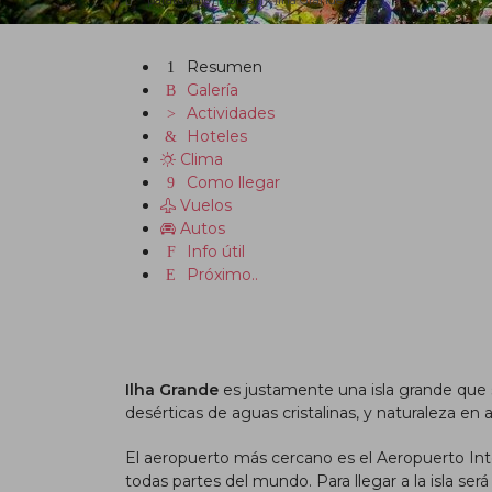
paratuviaje
Brasil
Ilha Grande
Resumen
Galería
Actividades
Hoteles
Clima
Como llegar
Vuelos
Autos
Info útil
Próximo..
Ilha Grande
es justamente una isla grande que 
desérticas de aguas cristalinas, y naturaleza en
El aeropuerto más cercano es el Aeropuerto Int
todas partes del mundo. Para llegar a la isla se