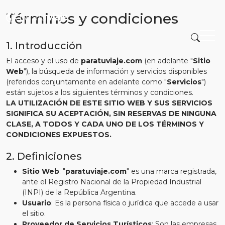
Términos y condiciones
1. Introducción
El acceso y el uso de
paratuviaje.com
(en adelante "
Sitio
Web
"), la búsqueda de información y servicios disponibles
(referidos conjuntamente en adelante como "
Servicios
")
están sujetos a los siguientes términos y condiciones.
LA UTILIZACIÓN DE ESTE SITIO WEB Y SUS SERVICIOS
SIGNIFICA SU ACEPTACIÓN, SIN RESERVAS DE NINGUNA
CLASE, A TODOS Y CADA UNO DE LOS TÉRMINOS Y
CONDICIONES EXPUESTOS.
2. Definiciones
Sitio Web
: "
paratuviaje.com
" es una marca registrada,
ante el Registro Nacional de la Propiedad Industrial
(INPI) de la República Argentina.
Usuario
: Es la persona física o jurídica que accede a usar
el sitio.
Proveedor de Servicios Turísticos
: Son las empresas