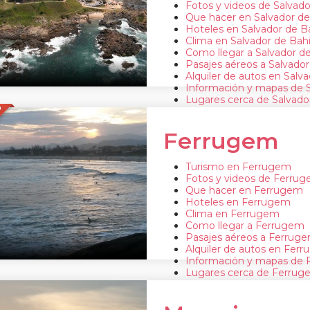
Fotos y videos de Salvado
Que hacer en Salvador de
Hoteles en Salvador de B
Clima en Salvador de Bah
Como llegar a Salvador d
Pasajes aéreos a Salvador
Alquiler de autos en Salv
Información y mapas de S
Lugares cerca de Salvado
O
Ferrugem
Turismo en Ferrugem
Fotos y videos de Ferru
Que hacer en Ferrugem
Hoteles en Ferrugem
Clima en Ferrugem
Como llegar a Ferrugem
Pasajes aéreos a Ferrug
Alquiler de autos en Fer
Información y mapas de
Lugares cerca de Ferru