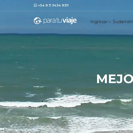
+54 9 11 3434 9311
Ingresar
Sudaméri
MEJO