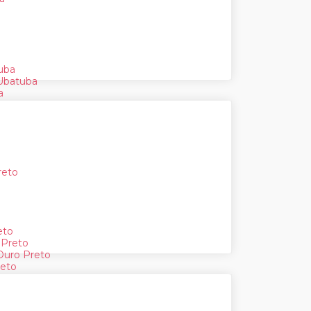
tuba
Ubatuba
a
reto
eto
 Preto
Ouro Preto
reto