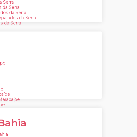
a Serra
 da Serra
ados da Serra
parados da Serra
s da Serra
ípe
pe
caípe
Maracaípe
ípe
Bahia
ahia