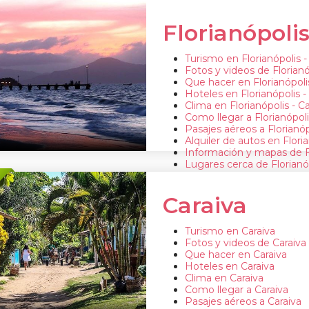
Florianópolis
Turismo en Florianópolis -
Fotos y videos de Florianó
Que hacer en Florianópolis
Hoteles en Florianópolis -
Clima en Florianópolis - C
Como llegar a Florianópoli
Pasajes aéreos a Florianóp
Alquiler de autos en Floria
Información y mapas de Fl
Lugares cerca de Florianóp
Caraiva
Turismo en Caraiva
Fotos y videos de Caraiva
Que hacer en Caraiva
Hoteles en Caraiva
Clima en Caraiva
Como llegar a Caraiva
Pasajes aéreos a Caraiva