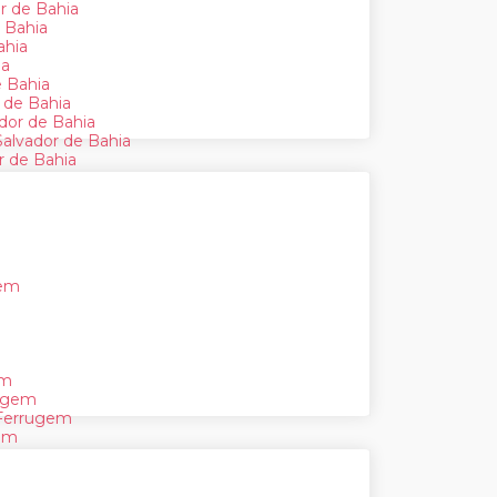
r de Bahia
 Bahia
ahia
ia
e Bahia
 de Bahia
ador de Bahia
alvador de Bahia
r de Bahia
gem
em
rugem
 Ferrugem
gem