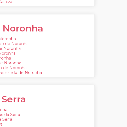
araiva
 Noronha
 Noronha
ndo de Noronha
de Noronha
 Noronha
ronha
de Noronha
do de Noronha
Fernando de Noronha
 Serra
erra
s da Serra
 Serra
ra