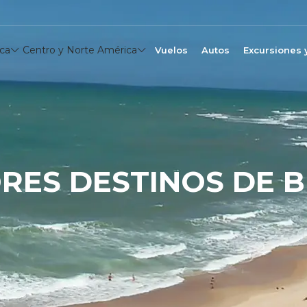
ca
Centro y Norte América
Vuelos
Autos
Excursiones 
RES DESTINOS DE B