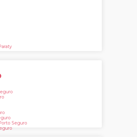
Paraty
o
Seguro
ro
uro
eguro
Porto Seguro
Seguro