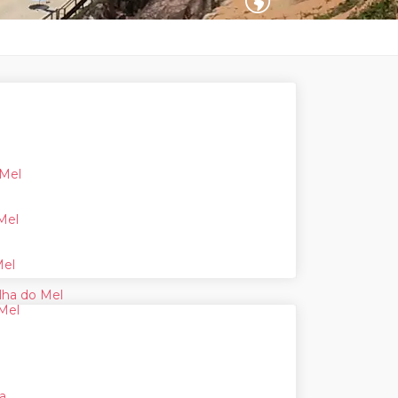
 Mel
Mel
Mel
lha do Mel
 Mel
a