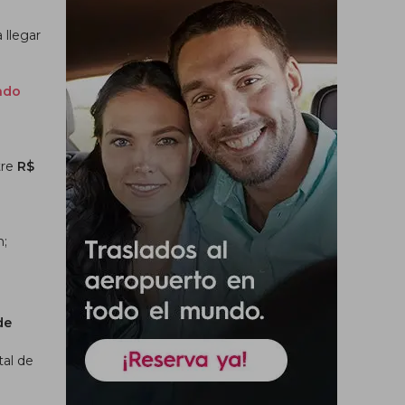
 llegar
lado
tre
R$
n;
de
tal de