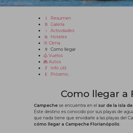
paratuviaje
Brasil
Florianópolis - Campeche
Como lle
Resumen
Galería
Actividades
Hoteles
Clima
Como llegar
Vuelos
Autos
Info útil
Próximo..
Como llegar a 
Campeche
se encuentra en el
sur de la isla d
Este destino es conocido por sus playas de agua
que nada tiene que envidiarle a las playas del Ca
cómo llegar a Campeche Florianópolis
:​