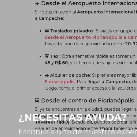
✈️
Desde el Aeropuerto Internaciona
Si llegas en avión al
Aeropuerto Internacional 
a
Campeche
:
🚐 Traslados privados
:
Si viajas en grupo
desde el Aeropuerto Florianópolis a C
trayecto, que dura aproximadamente
20-3
🚖 Taxi
:
Otra alternativa rápida es tomar un
45 y R$ 60
, y el tiempo de viaje es similar a
🚗 Alquiler de coche
:
Si prefieres mayor li
Florianópolis
. Para
llegar a Campeche
, d
luego, toma el primer acceso a la izquierda 
🚍
Desde el centro de Florianópolis
Si ya te encuentras en la ciudad, puedes llegar 
¿NECESITAS AYUDA?
Integración del Centro (TICEN)
, puedes tomar 
Tavares (TIRIO)
. Desde allí, puedes abordar la l
viaje es de aproximadamente
1 hora
teniendo e
Escribile a uno de nuestros expe