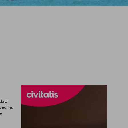
udad
.
peche
,
de