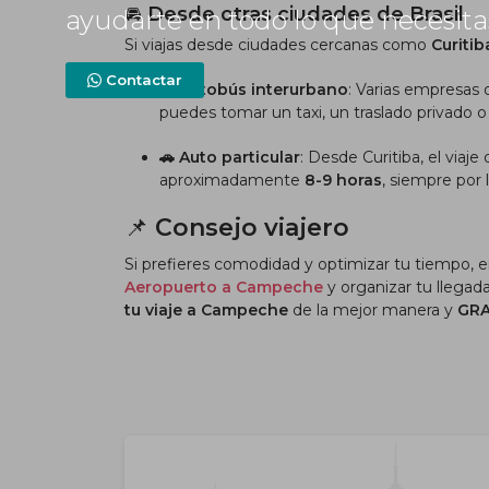
🚘
Desde otras ciudades de Brasil
ayudarte en todo lo que necesit
Si viajas desde ciudades cercanas como
Curitib
Contactar
🚌 Autobús interurbano
:
Varias empresas o
puedes tomar un taxi, un traslado privado o 
🚗 Auto particular
:
Desde Curitiba, el viaje
aproximadamente
8-9 horas
, siempre por 
📌
Consejo viajero
Si prefieres comodidad y optimizar tu tiempo, 
Aeropuerto a Campeche
y organizar tu llegad
tu viaje a Campeche
de la mejor manera y
GRA