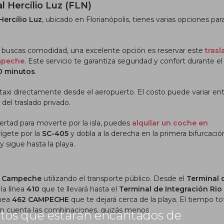
l Hercílio Luz (FLN)
Hercílio Luz
, ubicado en Florianópolis, tienes varias opciones para
 o buscas comodidad, una excelente opción es reservar este
tras
ampeche
. Este servicio te garantiza seguridad y confort durante el
0 minutos
.
 taxi directamente desde el aeropuerto. El costo puede variar en
l del traslado privado.
bertad para moverte por la isla, puedes
alquilar un coche en
irígete por la
SC-405
y dobla a la derecha en la primera bifurcació
y sigue hasta la playa.
a
Campeche
utilizando el transporte público.
Desde el
Terminal 
la línea
410
que te llevará hasta el
Terminal de Integración Rio
ínea
462 CAMPECHE
que te dejará cerca de la playa. El tiempo to
n cuenta las combinaciones, quizás menos.
rtos que estarán encantados de