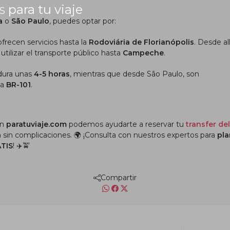
as
para tu viaje
a
o
São Paulo
, puedes optar por:
frecen servicios hasta la
Rodoviária de Florianópolis
. Desde all
utilizar el transporte público hasta
Campeche
.
 dura unas
4-5 horas
, mientras que desde São Paulo, son
la
BR-101
.
en
paratuviaje.com
podemos ayudarte a reservar tu
transfer del
a sin complicaciones. 🌍 ¡Consulta con nuestros expertos para
pla
TIS
! ✈️🚖
Compartir