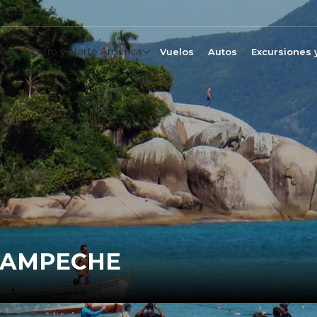
ca
Centro y Norte América
Vuelos
Autos
Excursiones 
 CAMPECHE