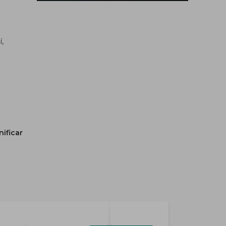
í,
nificar