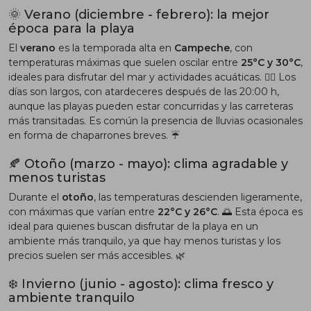
🌞 Verano (diciembre - febrero): la mejor
época para la playa
El
verano
es la temporada alta en
Campeche
, con
temperaturas máximas que suelen oscilar entre
25°C y 30°C
,
ideales para disfrutar del mar y actividades acuáticas. 🏄‍♂️ Los
días son largos, con atardeceres después de las 20:00 h,
aunque las playas pueden estar concurridas y las carreteras
más transitadas. Es común la presencia de lluvias ocasionales
en forma de chaparrones breves. ☔
🍂 Otoño (marzo - mayo): clima agradable y
menos turistas
Durante el
otoño
, las temperaturas descienden ligeramente,
con máximas que varían entre
22°C y 26°C
. 🌅 Esta época es
ideal para quienes buscan disfrutar de la playa en un
ambiente más tranquilo, ya que hay menos turistas y los
precios suelen ser más accesibles. 🌿
❄️ Invierno (junio - agosto): clima fresco y
ambiente tranquilo