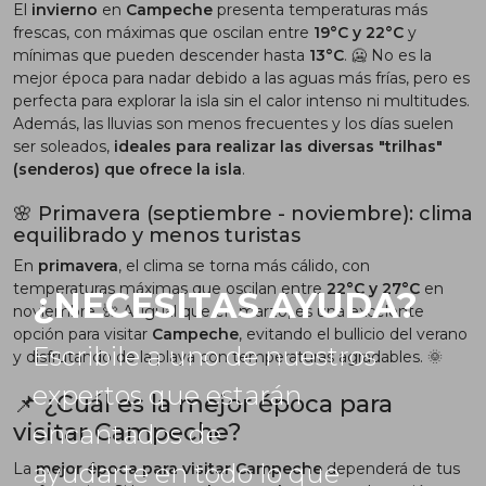
El
invierno
en
Campeche
presenta temperaturas más
frescas, con máximas que oscilan entre
19°C y 22°C
y
mínimas que pueden descender hasta
13°C
. 🥶 No es la
mejor época para nadar debido a las aguas más frías, pero es
perfecta para explorar la isla sin el calor intenso ni multitudes.
Además, las lluvias son menos frecuentes y los días suelen
ser soleados,
ideales para realizar las diversas "trilhas"
(senderos) que ofrece la isla
.
🌸 Primavera (septiembre - noviembre): clima
equilibrado y menos turistas
En
primavera
, el clima se torna más cálido, con
temperaturas máximas que oscilan entre
22°C y 27°C
en
¿NECESITAS AYUDA?
noviembre. 🌺 Al igual que en marzo, es una excelente
opción para visitar
Campeche
, evitando el bullicio del verano
Escribile a uno de nuestros
y disfrutando de la playa con temperaturas agradables. 🌞
expertos que estarán
📌 ¿Cuál es la mejor época para
visitar Campeche?
encantados de
ayudarte en todo lo que
La
mejor época para visitar Campeche
dependerá de tus