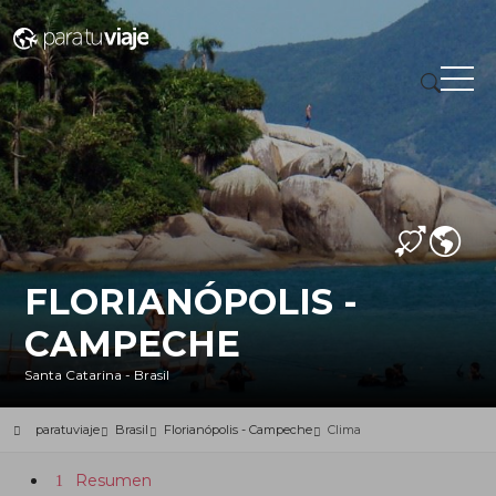
FLORIANÓPOLIS -
CAMPECHE
Santa Catarina - Brasil
paratuviaje
Brasil
Florianópolis - Campeche
Clima
Resumen