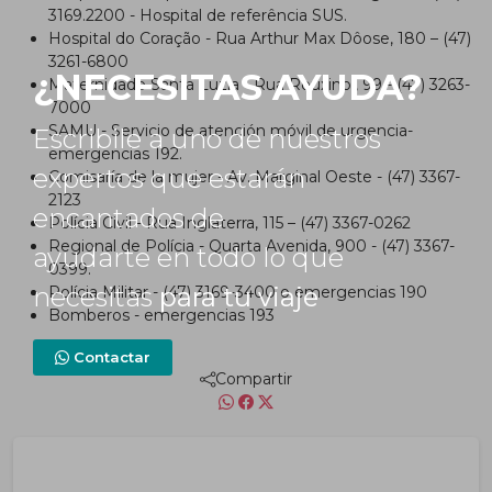
3169.2200 - Hospital de referência SUS.
Hospital do Coração - Rua Arthur Max Dôose, 180 – (47)
3261-6800
¿NECESITAS AYUDA?
Maternidade Santa Luzia - Rua Rouxinol, 99 - (47) 3263-
7000
SAMU - Servicio de atención móvil de urgencia-
Escribile a uno de nuestros
emergencias 192.
expertos que estarán
Comisaría de la mujer - Av. Marginal Oeste - (47) 3367-
2123
encantados de
Polícia Civil - Rua Inglaterra, 115 – (47) 3367-0262
Regional de Polícia - Quarta Avenida, 900 - (47) 3367-
ayudarte en todo lo que
0399.
necesitas
para tu viaje
Polícia Militar - (47) 3169-3400 o emergencias 190
Bomberos - emergencias 193
Contactar
Compartir