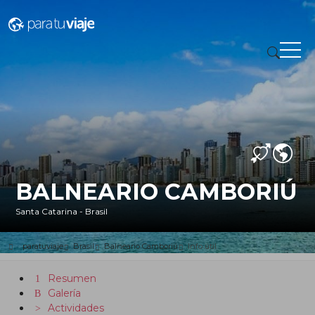
BALNEARIO CAMBORIÚ
Santa Catarina - Brasil
paratuviaje
Brasil
Balneario Camboriú
Info útil
Resumen
Galería
Actividades