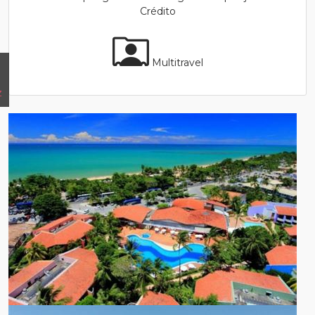
Crédito
Multitravel
z