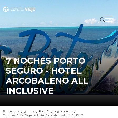
7 NOCHES PORTO
SEGURO - HOTEL
ARCOBALENO ALL
INCLUSIVE
paratuviaje
Brasil
Porto Seguro
Paquetes
7 noches Porto Seguro - Hotel Arcobaleno ALL INCLUSIVE