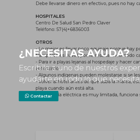
Debe llevarse dinero en efectivo, pues no hay 
HOSPITALES
Centro De Salud San Pedro Claver
Teléfono: 57(4)+6836003
OTROS
- Lo mejor es llevar poco equipaje porque hay p
¿NECESITAS AYUDA?
transporte es fluvial, podría resultar incómodo c
- Para ir a playas lejanas al hospedaje y hacer 
Escribile a uno de nuestros expe
autorizado.
- Algunos indígenas pueden molestarse si se les 
ayudarte en todo lo que necesit
- Volver al hotel antes de que suba la marea, est
playa cuando aún está alta.
- La energía eléctrica es muy limitada, funciona 
Contactar