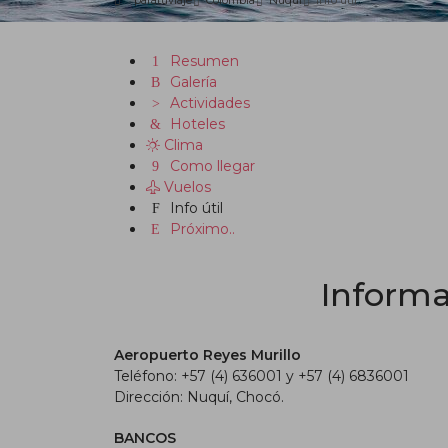
paratuviaje
Colombia
Nuquí
Info útil
Resumen
Galería
Actividades
Hoteles
Clima
Como llegar
Vuelos
Info útil
Próximo..
Informa
Aeropuerto Reyes Murillo
Teléfono: +57 (4) 636001 y +57 (4) 6836001
Dirección: Nuquí, Chocó.
BANCOS