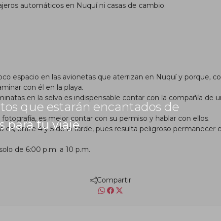
cajeros automáticos en Nuquí ni casas de cambio.
oco espacio en las avionetas que aterrizan en Nuquí y porque, c
aminar con él en la playa.
caminatas en la selva es indispensable contar con la compañía de u
rtos que estarán encantados de
fotografía, es mejor contar con su permiso y hablar con ellos.
as
para tu viaje
o es, entre 4 y 5 de la tarde, pues resulta peligroso permanecer e
solo de 6:00 p.m. a 10 p.m.
Compartir