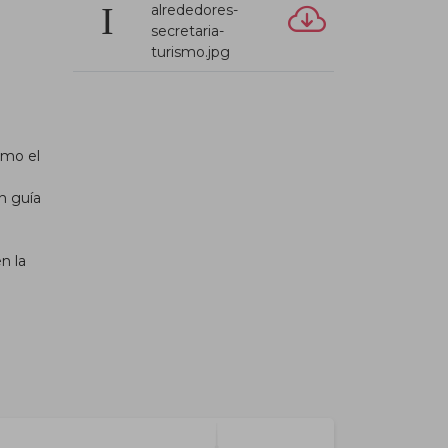
alrededores-
secretaria-
turismo.jpg
omo el
n guía
n la