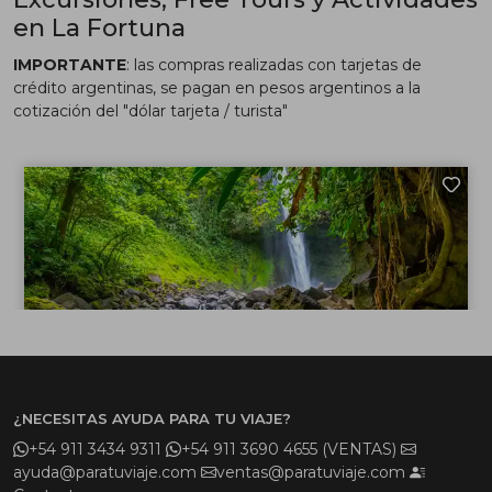
en La Fortuna
IMPORTANTE
: las compras realizadas con tarjetas de
crédito argentinas, se pagan en pesos argentinos a la
cotización del "dólar tarjeta / turista"
¿NECESITAS AYUDA PARA TU VIAJE?
+54 911 3434 9311
+54 911 3690 4655 (VENTAS)
ayuda@paratuviaje.com
ventas@paratuviaje.com