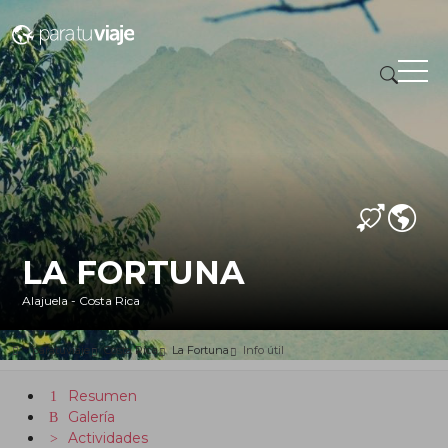
LA FORTUNA
Alajuela - Costa Rica
paratuviaje
Costa Rica
La Fortuna
Info útil
Resumen
Galería
Actividades