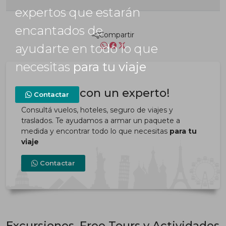
expertos que estarán
encantados de
Compartir
ayudarte en todo lo que
necesitas
para tu viaje
¡Contactá con un experto!
Contactar
Consultá vuelos, hoteles, seguro de viajes y
traslados. Te ayudamos a armar un paquete a
medida y encontrar todo lo que necesitas
para tu
viaje
Contactar
Excursiones, Free Tours y Actividades