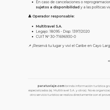
En caso de cancelaciones o reprogramacion
sujetos a disponibilidad
y a las políticas 
👤 Operador responsable:
Multitravel S.A.
Legajo: 18095 - Disp: 1397/2020
CUIT Nº 30-71696930-0
📌 ¡Reservá tu lugar y viví el Caribe en Cayo Larg
paratuviaje.com
brinda información turística gra
especializados (ej. Multitravel S.A. y otros). No es organiz
otro servicio turístico se realiza directamente con el pr