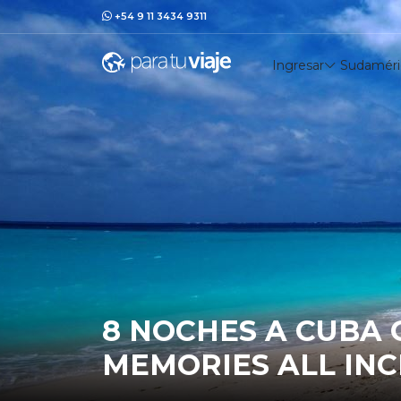
+54 9 11 3434 9311
Ingresar
Sudaméri
8 NOCHES A CUBA 
MEMORIES ALL INC