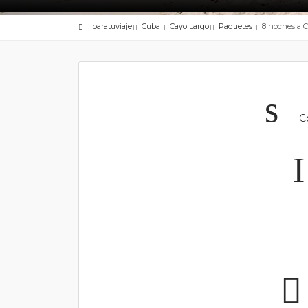
paratuviaje
Cuba
Cayo Largo
Paquetes
8 noches a 
Co